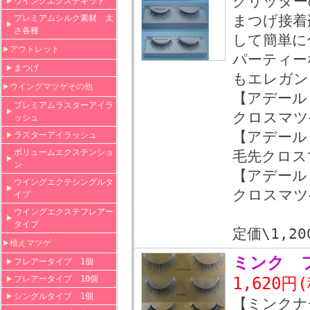
グリッター
ウイングエクステキット
まつげ接着
プレミアムシルク素材 太
さ各種
して簡単に
アウトレット
パーティー
まつげ
もエレガン
ウイングマツゲその他
【アデール 
プレミアムラスターアイラ
クロスマツ
ッシュ
【アデール
ラスターアイラッシュ
ボリュームエクステンショ
毛先クロス
ン
【アデール
ウイングエクテシングルタ
クロスマツ
イプ
ウイングエクステフレアー
タイプ
定価\1,20
植えマツゲ
ミンク 
フレアータイプ 1個
フレアータイプ 10個
1,620円
シングルタイプ 1個
【ミン