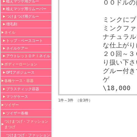
００ドルの
植えマツゲ用グルー
植えマツゲ用リムーバー
つけまつげ用グルー
ミンクにブ
増毛剤
ミンクファ
ネイル
ナチュラル
トップ・ベースコート
な仕上がり
ネイルケアー
２０回～３
アウトレットＯＰＩネイル
り扱い下さ
ボディーローション
グルー付きで
OPIアボジュース
ゲ
各種ケース・容器
\18,000
プラスティック容器
マツゲケース
1件～3件 （全3件）
ツイザー
ツイザー各種
つけまつげ・ファッション
まつげ
つけまつげ・ファッション