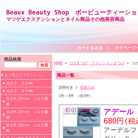
Beaux Beauty Shop ボービューティーシ
マツゲエクステンションとネイル商品その他美容商品
カートをみる
｜
マイページ
商品検索
HOME
>
つけまつげ・ファッションまつげ
> つ
まつ毛エクステンション
商品一覧
太さ０．２５mm
説明付き /
写真のみ
太さ０．２０mm
1件～3件 （全3件）
太さ0.15ｍｍ シルク素
材
アデール
太さ0.13ｍｍ シルク素
材
680円(税
太さ0.10ｍｍ シルク素
アーデルフ
材