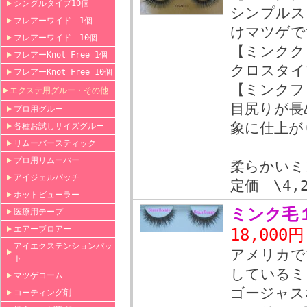
シングルタイプ10個
シンプルス
フレアーワイド 1個
けマツゲで
フレアーワイド 10個
【ミンクク
フレアーKnot Free 1個
クロスタイ
フレアーKnot Free 10個
【ミンクフ
エクステ用グルー・その他
目尻りが長
プロ用グルー
象に仕上が
各種お試しサイズグルー
リムーバースティック
プロ用リムーバー
柔らかいミ
アイジェルパッチ
定価 \4,2
ホットビューラー
ミンク毛
医療用テープ
エアーブロアー
18,000
アイエクステンションパッ
アメリカで
ト
しているミ
マツゲコーム
ゴージャス
コーティング剤