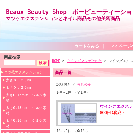
Beaux Beauty Shop ボービューティーシ
マツゲエクステンションとネイル商品その他美容商品
カートをみる
｜
マイページ
商品検索
HOME
>
ウイングマツゲその他
> ウイングエク
まつ毛エクステンション
商品一覧
太さ０．２５mm
説明付き /
写真のみ
太さ０．２０mm
1件～1件 （全1件）
太さ0.15ｍｍ シルク素
材
ウイングエクス
太さ0.13ｍｍ シルク素
800円(税込)
材
太さ0.10ｍｍ シルク素
材
1件～1件 （全1件）