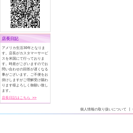
店長日記
アメリカ生活30年となりま
す。店長がカスタマーサービ
スを米国にて行っておりま
す。時差がございますのでお
問い合わせの回答が遅くなる
事がございます。ご不便をお
掛けしますがご理解受け賜わ
ります様よろしく御願い致し
ます。
店長日記はこちら >>
個人情報の取り扱いについて
|