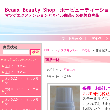
Beaux Beauty Shop ボービューティーシ
マツゲエクステンションとネイル商品その他美容商品
カートをみる
｜
マイページ
商品検索
HOME
>
エクステ用グルー・その他
> 各種お試
まつ毛エクステンション
商品一覧
太さ０．２５mm
説明付き /
写真のみ
太さ０．２０mm
1件～1件 （全1件）
太さ0.15ｍｍ シルク素
材
各種 お試し
太さ0.13ｍｍ シルク素
2,200円(税込
材
スモールサイズ
太さ0.10ｍｍ シルク素
に入れておりま
材
お奨めいたしま