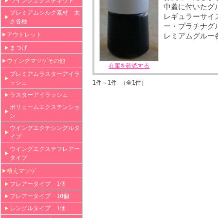
ウイングエクステキット
中蓋に付いたグ
プレミアムシルク素材 太
レギュラーサイ
さ各種
ー・プラチナグル
アウトレット
レミアムグルー各
まつげ
ウイングマツゲその他
在庫を確認する
プレミアムラスターアイラ
ッシュ
1件～1件 （全1件）
ラスターアイラッシュ
ボリュームエクステンショ
ン
ウイングエクテシングルタ
イプ
ウイングエクステフレアー
タイプ
植えマツゲ
フレアータイプ 1個
フレアータイプ 10個
シングルタイプ 1個